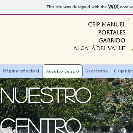
This site was designed with the
.com
we
CEIP MANUEL
PORTALES
GARRIDO
ALCALÁ DEL VALLE
Página principal
Secretaría
Organig
Nuestro centro
Nuestro
centrO