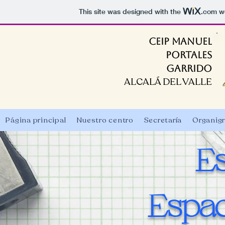
This site was designed with the
.com
we
CEIP MANUEL
PORTALES
GARRIDO
ALCALÁ DEL VALLE
Página principal
Nuestro centro
Secretaría
Organig
E
Espac